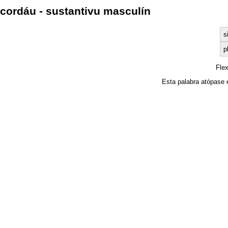
cordáu - sustantivu masculín
s
p
Fle
Esta palabra atópase