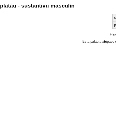
platáu - sustantivu masculín
s
p
Fle
Esta palabra atópase