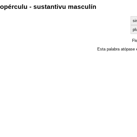
opérculu - sustantivu masculín
si
pl
Fl
Esta palabra atópase