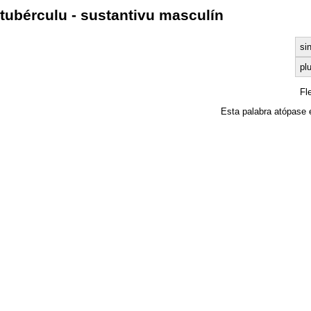
tubérculu - sustantivu masculín
si
plu
Fl
Esta palabra atópase