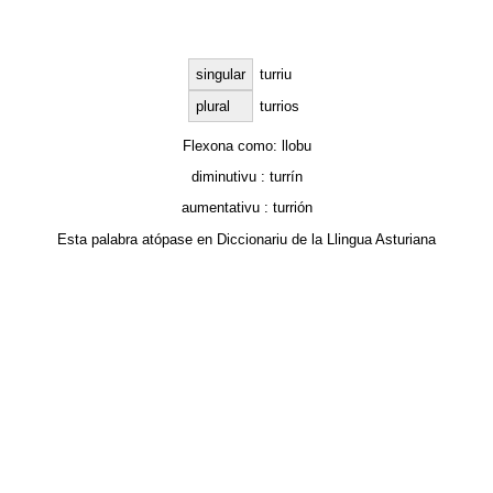
singular
turriu
plural
turrios
Flexona como:
llobu
diminutivu :
turrín
aumentativu :
turrión
Esta palabra atópase en
Diccionariu de la Llingua Asturiana