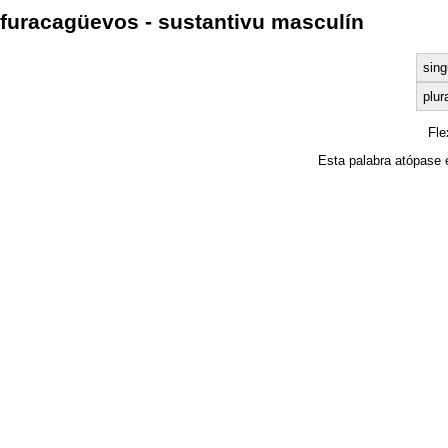
furacagüevos - sustantivu masculín
sing
plur
Fl
Esta palabra atópase