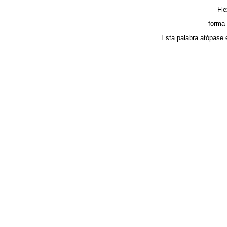
Fl
forma
Esta palabra atópase