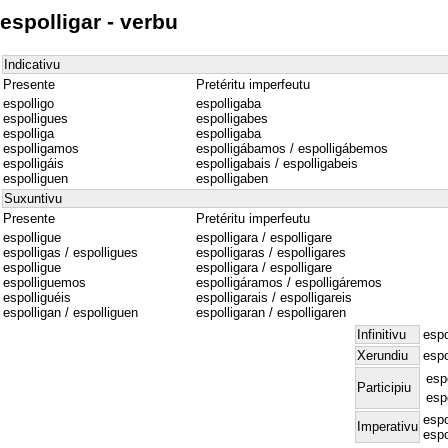
espolligar - verbu
Indicativu
Presente
Pretéritu imperfeutu
espolligo
espolligaba
espolligues
espolligabes
espolliga
espolligaba
espolligamos
espolligábamos / espolligábemos
espolligáis
espolligabais / espolligabeis
espolliguen
espolligaben
Suxuntivu
Presente
Pretéritu imperfeutu
espolligue
espolligara / espolligare
espolligas / espolligues
espolligaras / espolligares
espolligue
espolligara / espolligare
espolliguemos
espolligáramos / espolligáremos
espolliguéis
espolligarais / espolligareis
espolligan / espolliguen
espolligaran / espolligaren
Infinitivu
espo
Xerundiu
espo
esp
Participiu
esp
espo
Imperativu
espo