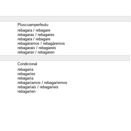
Pluscuamperfeutu
rebagara / rebagare
rebagaras / rebagares
rebagara / rebagare
rebagáramos / rebagáremos
rebagarais / rebagareis
rebagaran / rebagaren
Condicional
rebagaría
rebagaríes
rebagaría
rebagaríamos / rebagaríemos
rebagaríais / rebagaríeis
rebagaríen