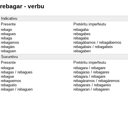
rebagar - verbu
Indicativu
Presente
Pretéritu imperfeutu
rebago
rebagaba
rebagues
rebagabes
rebaga
rebagaba
rebagamos
rebagábamos / rebagábemos
rebagáis
rebagabais / rebagabeis
rebaguen
rebagaben
Suxuntivu
Presente
Pretéritu imperfeutu
rebague
rebagara / rebagare
rebagas / rebagues
rebagaras / rebagares
rebague
rebagara / rebagare
rebaguemos
rebagáramos / rebagáremos
rebaguéis
rebagarais / rebagareis
rebagan / rebaguen
rebagaran / rebagaren