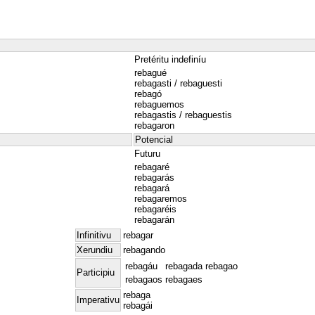
Pretéritu indefiníu
rebagué
rebagasti / rebaguesti
rebagó
rebaguemos
rebagastis / rebaguestis
rebagaron
Potencial
Futuru
rebagaré
rebagarás
rebagará
rebagaremos
rebagaréis
rebagarán
Infinitivu
rebagar
Xerundiu
rebagando
rebagáu
rebagada
rebagao
Participiu
rebagaos
rebagaes
rebaga
Imperativu
rebagái