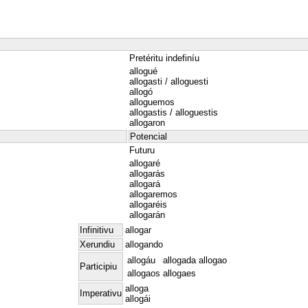
Pretéritu indefiníu
allogué
allogasti / alloguesti
allogó
alloguemos
allogastis / alloguestis
allogaron
Potencial
Futuru
allogaré
allogarás
allogará
allogaremos
allogaréis
allogarán
Infinitivu
allogar
Xerundiu
allogando
allogáu
allogada
allogao
Participiu
allogaos
allogaes
alloga
Imperativu
allogái