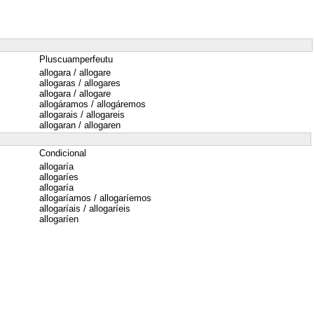
Pluscuamperfeutu
allogara / allogare
allogaras / allogares
allogara / allogare
allogáramos / allogáremos
allogarais / allogareis
allogaran / allogaren
Condicional
allogaría
allogaríes
allogaría
allogaríamos / allogaríemos
allogaríais / allogaríeis
allogaríen