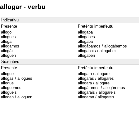
allogar - verbu
Indicativu
Presente
Pretéritu imperfeutu
allogo
allogaba
allogues
allogabes
alloga
allogaba
allogamos
allogábamos / allogábemos
allogáis
allogabais / allogabeis
alloguen
allogaben
Suxuntivu
Presente
Pretéritu imperfeutu
allogue
allogara / allogare
allogas / allogues
allogaras / allogares
allogue
allogara / allogare
alloguemos
allogáramos / allogáremos
alloguéis
allogarais / allogareis
allogan / alloguen
allogaran / allogaren