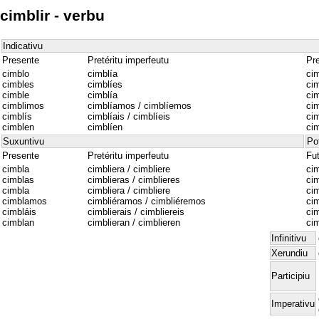
cimblir - verbu
Indicativu
Presente
Pretéritu imperfeutu
Pre
cimblo
cimblía
cim
cimbles
cimblíes
cim
cimble
cimblía
cim
cimblimos
cimblíamos / cimblíemos
ci
cimblís
cimblíais / cimblíeis
cim
cimblen
cimblíen
cim
Suxuntivu
Po
Presente
Pretéritu imperfeutu
Fu
cimbla
cimbliera / cimbliere
cim
cimblas
cimblieras / cimblieres
cim
cimbla
cimbliera / cimbliere
cim
cimblamos
cimbliéramos / cimbliéremos
ci
cimbláis
cimblierais / cimbliereis
cim
cimblan
cimblieran / cimblieren
cim
Infinitivu
Xerundiu
Participiu
Imperativu