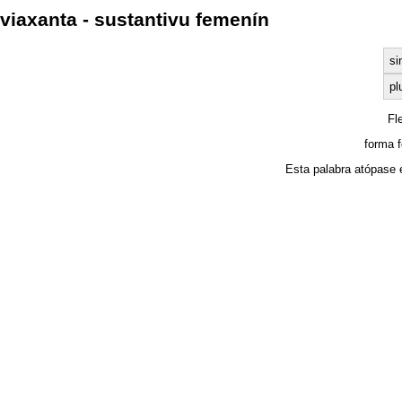
viaxanta - sustantivu femenín
si
pl
Fl
forma 
Esta palabra atópase