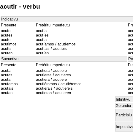
acutir - verbu
Indicativu
Presente
Pretéritu imperfeutu
Pre
acuto
acutía
ac
acutes
acutíes
acu
acute
acutía
ac
acutimos
acutíamos / acutíemos
ac
acutís
acutíais / acutíeis
acu
acuten
acutíen
ac
Suxuntivu
Po
Presente
Pretéritu imperfeutu
Fu
acuta
acutiera / acutiere
acu
acutas
acutieras / acutieres
ac
acuta
acutiera / acutiere
acu
acutamos
acutiéramos / acutiéremos
ac
acutáis
acutierais / acutiereis
acu
acutan
acutieran / acutieren
ac
Infinitivu
Xerundiu
Participiu
Imperativ