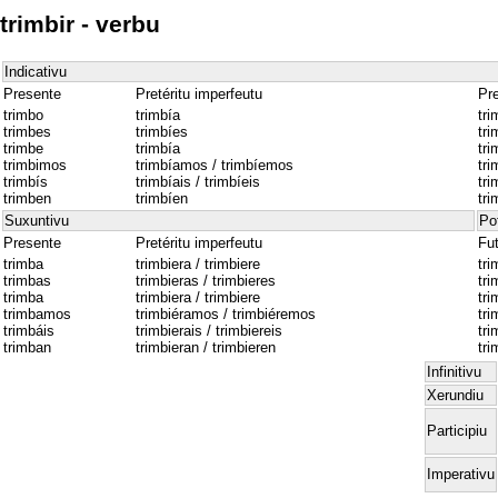
trimbir - verbu
Indicativu
Presente
Pretéritu imperfeutu
Pre
trimbo
trimbía
tri
trimbes
trimbíes
tri
trimbe
trimbía
tri
trimbimos
trimbíamos / trimbíemos
tr
trimbís
trimbíais / trimbíeis
tri
trimben
trimbíen
tri
Suxuntivu
Po
Presente
Pretéritu imperfeutu
Fu
trimba
trimbiera / trimbiere
tri
trimbas
trimbieras / trimbieres
tri
trimba
trimbiera / trimbiere
tri
trimbamos
trimbiéramos / trimbiéremos
tr
trimbáis
trimbierais / trimbiereis
tri
trimban
trimbieran / trimbieren
tri
Infinitivu
Xerundiu
Participiu
Imperativu