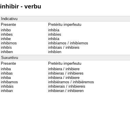
inhibir - verbu
Indicativu
Presente
Pretéritu imperfeutu
inhibo
inhibía
inhibes
inhibíes
inhibe
inhibía
inhibimos
inhibíamos / inhibíemos
inhibís
inhibíais / inhibíeis
inhiben
inhibíen
Suxuntivu
Presente
Pretéritu imperfeutu
inhiba
inhibiera / inhibiere
inhibas
inhibieras / inhibieres
inhiba
inhibiera / inhibiere
inhibamos
inhibiéramos / inhibiéremos
inhibáis
inhibierais / inhibiereis
inhiban
inhibieran / inhibieren