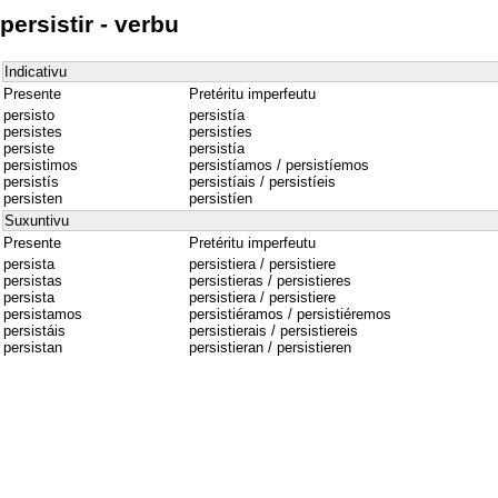
persistir - verbu
Indicativu
Presente
Pretéritu imperfeutu
persisto
persistía
persistes
persistíes
persiste
persistía
persistimos
persistíamos / persistíemos
persistís
persistíais / persistíeis
persisten
persistíen
Suxuntivu
Presente
Pretéritu imperfeutu
persista
persistiera / persistiere
persistas
persistieras / persistieres
persista
persistiera / persistiere
persistamos
persistiéramos / persistiéremos
persistáis
persistierais / persistiereis
persistan
persistieran / persistieren