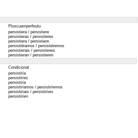
Pluscuamperfeutu
persistiera / persistiere
persistieras / persistieres
persistiera / persistiere
persistiéramos / persistiéremos
persistierais / persistiereis
persistieran / persistieren
Condicional
persistiría
persistiríes
persistiría
persistiríamos / persistiríemos
persistiríais / persistiríeis
persistiríen