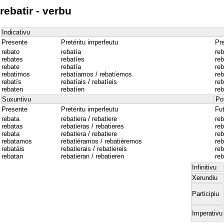
rebatir - verbu
Indicativu
Presente
Pretéritu imperfeutu
Pre
rebato
rebatía
reb
rebates
rebatíes
reb
rebate
rebatía
reb
rebatimos
rebatíamos / rebatíemos
re
rebatís
rebatíais / rebatíeis
reb
rebaten
rebatíen
reb
Suxuntivu
Po
Presente
Pretéritu imperfeutu
Fu
rebata
rebatiera / rebatiere
reb
rebatas
rebatieras / rebatieres
reb
rebata
rebatiera / rebatiere
reb
rebatamos
rebatiéramos / rebatiéremos
re
rebatáis
rebatierais / rebatiereis
reb
rebatan
rebatieran / rebatieren
reb
Infinitivu
Xerundiu
Participiu
Imperativu