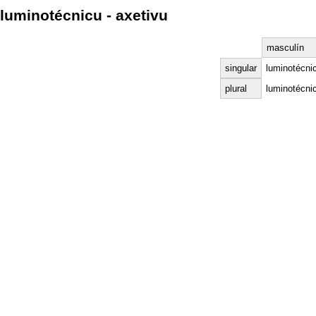
luminotécnicu - axetivu
masculín
singular
luminotécni
plural
luminotécni