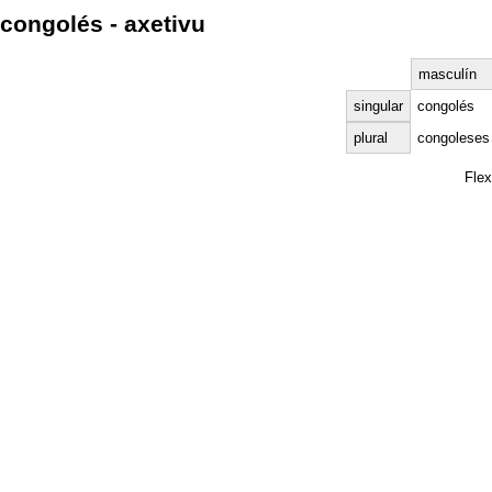
congolés - axetivu
masculín
singular
congolés
plural
congoleses
Fle