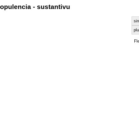
opulencia - sustantivu
sin
plu
Fl