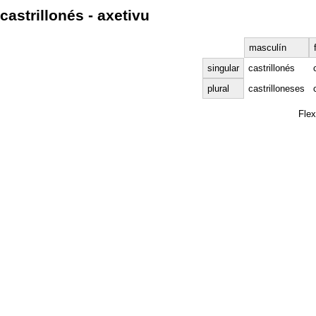
castrillonés - axetivu
masculín
singular
castrillonés
plural
castrilloneses
Fle