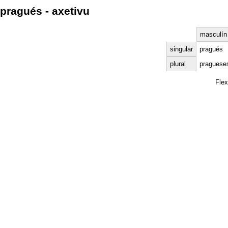
pragués - axetivu
masculín
singular
pragués
plural
praguese
Fle