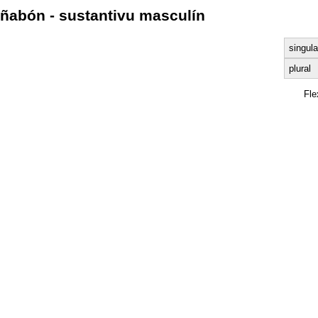
ñabón - sustantivu masculín
singula
plural
Fl