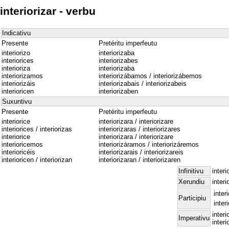
interiorizar - verbu
Indicativu
Presente
Pretéritu imperfeutu
interiorizo
interiorizaba
interiorices
interiorizabes
interioriza
interiorizaba
interiorizamos
interiorizábamos / interiorizábemos
interiorizáis
interiorizabais / interiorizabeis
interioricen
interiorizaben
Suxuntivu
Presente
Pretéritu imperfeutu
interiorice
interiorizara / interiorizare
interiorices / interiorizas
interiorizaras / interiorizares
interiorice
interiorizara / interiorizare
interioricemos
interiorizáramos / interiorizáremos
interioricéis
interiorizarais / interiorizareis
interioricen / interiorizan
interiorizaran / interiorizaren
Infinitivu
interi
Xerundiu
interi
inter
Participiu
inter
interi
Imperativu
interi