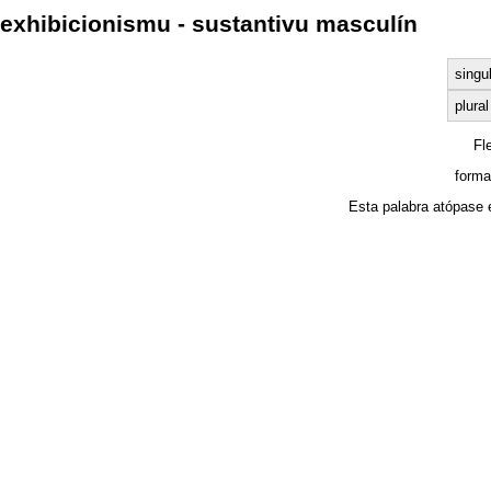
exhibicionismu - sustantivu masculín
singu
plural
Fl
forma
Esta palabra atópase