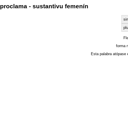
proclama - sustantivu femenín
si
plu
Fl
forma 
Esta palabra atópase