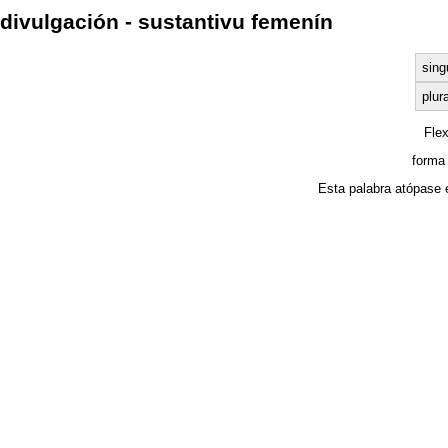
divulgación - sustantivu femenín
sing
plura
Fle
forma
Esta palabra atópase