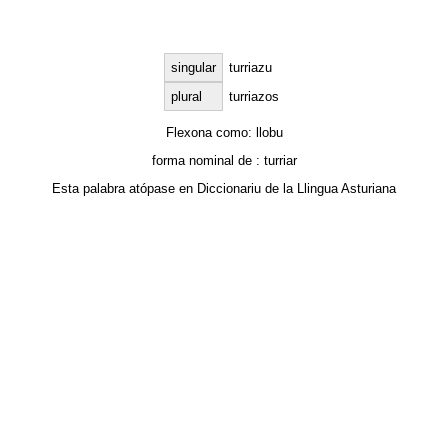
singular
turriazu
plural
turriazos
Flexona como:
llobu
forma nominal de :
turriar
Esta palabra atópase en
Diccionariu de la Llingua Asturiana