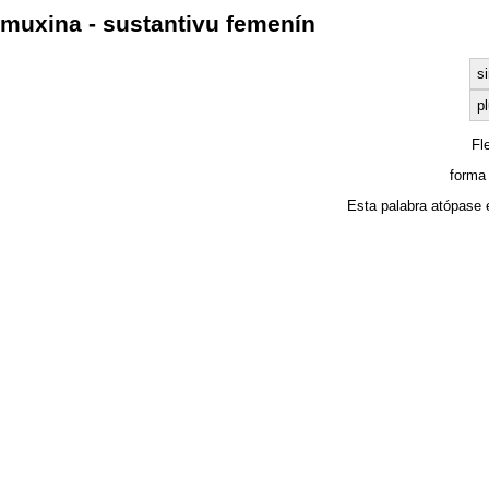
muxina - sustantivu femenín
s
pl
Fl
forma
Esta palabra atópase