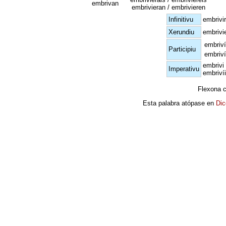
embrivan
embrivieran / embrivieren
Infinitivu
embrivir
Xerundiu
embrivi
embriv
Participiu
embriv
embrivi
Imperativu
embrivíi
Flexona 
Esta palabra atópase en
Dic