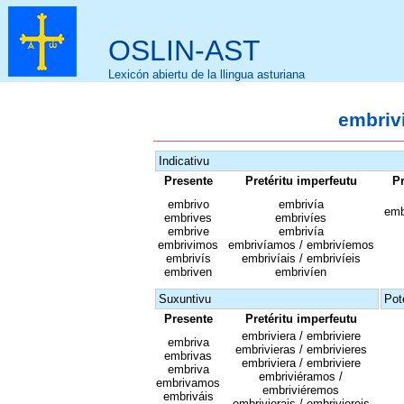
OSLIN-AST
Lexicón abiertu de la llingua asturiana
embrivi
Indicativu
Presente
Pretéritu imperfeutu
Pr
embrivo
embrivía
embr
embrives
embrivíes
embrive
embrivía
embrivimos
embrivíamos / embrivíemos
embrivís
embrivíais / embrivíeis
embriven
embrivíen
Suxuntivu
Pot
Presente
Pretéritu imperfeutu
embriviera / embriviere
embriva
embrivieras / embrivieres
embrivas
embriviera / embriviere
embriva
embriviéramos /
embrivamos
embriviéremos
embriváis
embrivierais / embriviereis