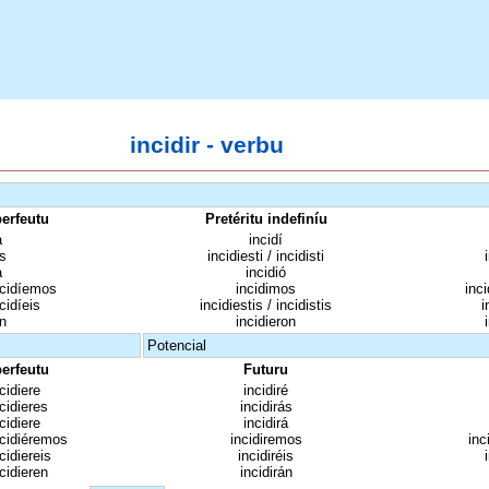
incidir - verbu
perfeutu
Pretéritu indefiníu
a
incidí
s
incidiesti / incidisti
a
incidió
ncidíemos
incidimos
inc
ncidíeis
incidiestis / incidistis
i
n
incidieron
Potencial
perfeutu
Futuru
ncidiere
incidiré
ncidieres
incidirás
ncidiere
incidirá
ncidiéremos
incidiremos
inc
ncidiereis
incidiréis
ncidieren
incidirán