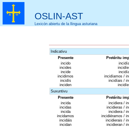
OSLIN-AST
Lexicón abiertu de la llingua asturiana
Indicativu
Presente
Pretéritu im
incido
incidí
incides
incidíe
incide
incidí
incidimos
incidíamos / i
incidís
incidíais / i
inciden
incidíe
Suxuntivu
Presente
Pretéritu im
incida
incidiera / i
incidas
incidieras / i
incida
incidiera / i
incidamos
incidiéramos / i
incidáis
incidierais / i
incidan
incidieran / i