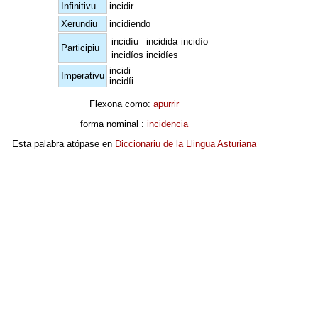
Infinitivu
incidir
Xerundiu
incidiendo
incidíu
incidida
incidío
Participiu
incidíos
incidíes
incidi
Imperativu
incidíi
Flexona como:
apurrir
forma nominal :
incidencia
Esta palabra atópase en
Diccionariu de la Llingua Asturiana