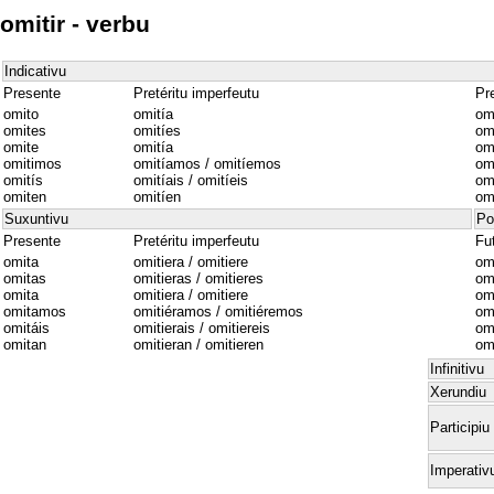
omitir - verbu
Indicativu
Presente
Pretéritu imperfeutu
Pre
omito
omitía
om
omites
omitíes
omi
omite
omitía
om
omitimos
omitíamos / omitíemos
om
omitís
omitíais / omitíeis
omi
omiten
omitíen
om
Suxuntivu
Po
Presente
Pretéritu imperfeutu
Fu
omita
omitiera / omitiere
omi
omitas
omitieras / omitieres
om
omita
omitiera / omitiere
omi
omitamos
omitiéramos / omitiéremos
om
omitáis
omitierais / omitiereis
omi
omitan
omitieran / omitieren
om
Infinitivu
Xerundiu
Participiu
Imperativ