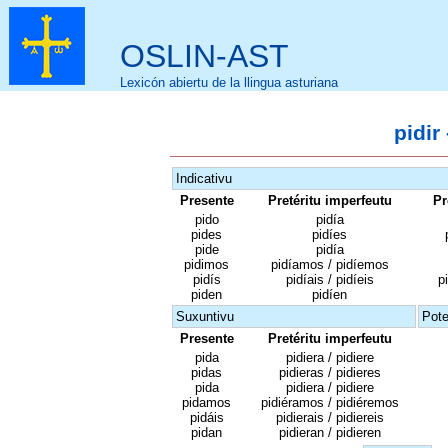
OSLIN-AST
Lexicón abiertu de la llingua asturiana
pidir
Indicativu
Presente
Pretéritu imperfeutu
Pr
pido
pidía
pides
pidíes
pide
pidía
pidimos
pidíamos / pidíemos
pidís
pidíais / pidíeis
p
piden
pidíen
Suxuntivu
Pote
Presente
Pretéritu imperfeutu
pida
pidiera / pidiere
pidas
pidieras / pidieres
pida
pidiera / pidiere
pidamos
pidiéramos / pidiéremos
pidáis
pidierais / pidiereis
pidan
pidieran / pidieren