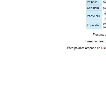
Infinitivu
pi
Xerundiu
pi
p
Participiu
p
pi
Imperativu
pi
Flexona 
forma nominal 
Esta palabra atópase en
Dic