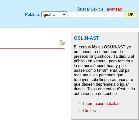
Buscar Léxicu
avanzao
Palabra:
OSLIN-AST
El corpus léxicu OSLIN-AST ye
un conxuntu estructuráu de
preseos llingüísticos. Ta dirixíu al
públicu en xeneral, pero tamién a
la comunidá científica, y pue
usase como ferramienta útil pa
toes aquelles persones que
trabayen cola llingua asturiana, o
que deseen deprendela o iguar
dudes. Tolos conteníos d'esti sitiu
actualícense de contino.
Información detallao
Creitos