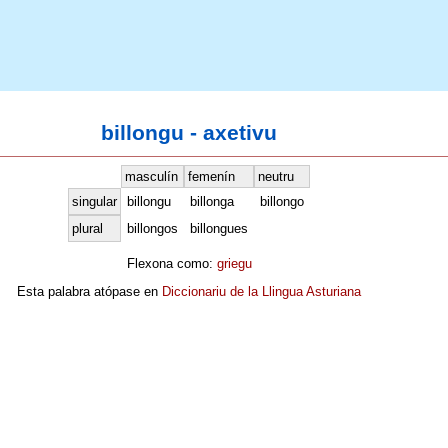
billongu - axetivu
masculín
femenín
neutru
singular
billongu
billonga
billongo
plural
billongos
billongues
Flexona como:
griegu
Esta palabra atópase en
Diccionariu de la Llingua Asturiana