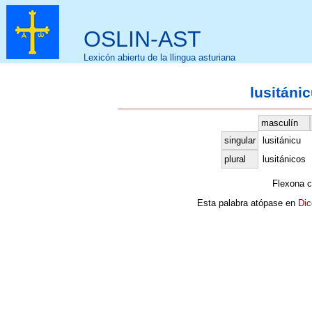
OSLIN-AST
Lexicón abiertu de la llingua asturiana
lusitánic
masculín
singular
lusitánicu
plural
lusitánicos
Flexona 
Esta palabra atópase en
Dic