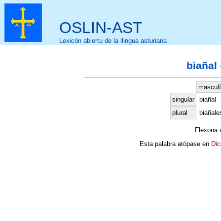
OSLIN-AST
Lexicón abiertu de la llingua asturiana
biañal 
mascul
singular
biañal
plural
biañale
Flexona
Esta palabra atópase en
Dic