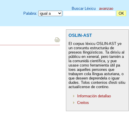
Buscar Léxicu
avanzao
Palabra:
OSLIN-AST
El corpus léxicu OSLIN-AST ye
un conxuntu estructuráu de
preseos llingüísticos. Ta dirixíu al
públicu en xeneral, pero tamién a
la comunidá científica, y pue
usase como ferramienta útil pa
toes aquelles persones que
trabayen cola llingua asturiana, o
que deseen deprendela o iguar
dudes. Tolos conteníos d'esti sitiu
actualícense de contino.
Información detallao
Creitos