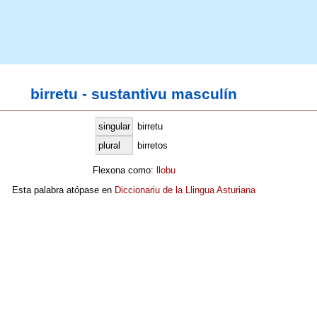
birretu - sustantivu masculín
singular
birretu
plural
birretos
Flexona como:
llobu
Esta palabra atópase en
Diccionariu de la Llingua Asturiana