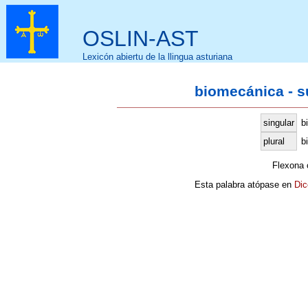
OSLIN-AST
Lexicón abiertu de la llingua asturiana
biomecánica - s
singular
b
plural
b
Flexona
Esta palabra atópase en
Dic