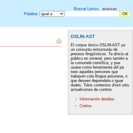
Buscar Léxicu
avanzao
Palabra:
OSLIN-AST
El corpus léxicu OSLIN-AST ye
un conxuntu estructuráu de
preseos llingüísticos. Ta dirixíu al
públicu en xeneral, pero tamién a
la comunidá científica, y pue
usase como ferramienta útil pa
toes aquelles persones que
trabayen cola llingua asturiana, o
que deseen deprendela o iguar
dudes. Tolos conteníos d'esti sitiu
actualícense de contino.
Información detallao
Creitos