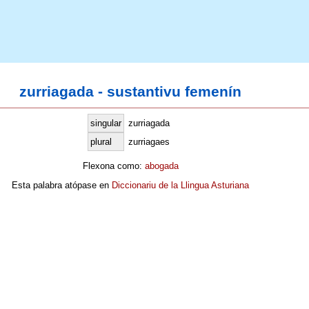
zurriagada - sustantivu femenín
singular
zurriagada
plural
zurriagaes
Flexona como:
abogada
Esta palabra atópase en
Diccionariu de la Llingua Asturiana