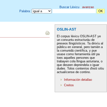
Buscar Léxicu
avanzao
Palabra:
OSLIN-AST
El corpus léxicu OSLIN-AST ye
un conxuntu estructuráu de
preseos llingüísticos. Ta dirixíu al
públicu en xeneral, pero tamién a
la comunidá científica, y pue
usase como ferramienta útil pa
toes aquelles persones que
trabayen cola llingua asturiana, o
que deseen deprendela o iguar
dudes. Tolos conteníos d'esti sitiu
actualícense de contino.
Información detallao
Creitos