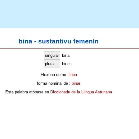
bina - sustantivu femenín
singular
bina
plural
bines
Flexona como:
lloba
forma nominal de :
binar
Esta palabra atópase en
Diccionariu de la Llingua Asturiana