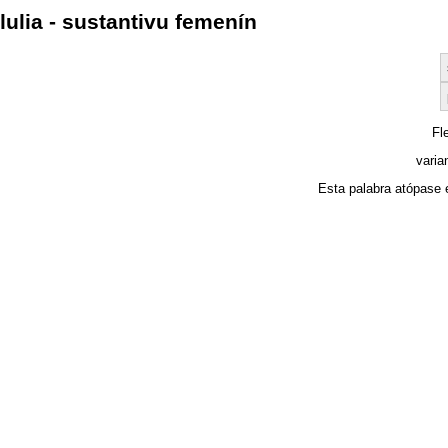
lulia - sustantivu femenín
Fl
varia
Esta palabra atópase