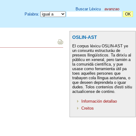
Buscar Léxicu
avanzao
Palabra:
OSLIN-AST
El corpus léxicu OSLIN-AST ye
un conxuntu estructuráu de
preseos llingüísticos. Ta dirixíu al
públicu en xeneral, pero tamién a
la comunidá científica, y pue
usase como ferramienta útil pa
toes aquelles persones que
trabayen cola llingua asturiana, o
que deseen deprendela o iguar
dudes. Tolos conteníos d'esti sitiu
actualícense de contino.
Información detallao
Creitos