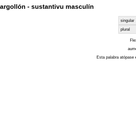
argollón - sustantivu masculín
singular
plural
Fl
aume
Esta palabra atópase