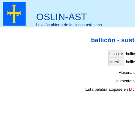
OSLIN-AST
Lexicón abiertu de la llingua asturiana
ballicón - sus
singular
balli
plural
balli
Flexona 
aumentati
Esta palabra atópase en
Dic