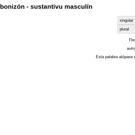
bonizón - sustantivu masculín
singular
plural
Fl
aume
Esta palabra atópase