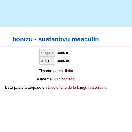
bonizu - sustantivu masculín
singular
bonizu
plural
bonizos
Flexona como:
llobu
aumentativu :
bonizón
Esta palabra atópase en
Diccionariu de la Llingua Asturiana