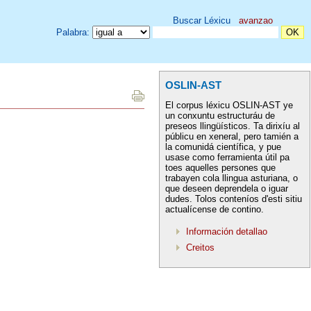
Buscar Léxicu
avanzao
Palabra:
OSLIN-AST
El corpus léxicu OSLIN-AST ye
un conxuntu estructuráu de
preseos llingüísticos. Ta dirixíu al
públicu en xeneral, pero tamién a
la comunidá científica, y pue
usase como ferramienta útil pa
toes aquelles persones que
trabayen cola llingua asturiana, o
que deseen deprendela o iguar
dudes. Tolos conteníos d'esti sitiu
actualícense de contino.
Información detallao
Creitos