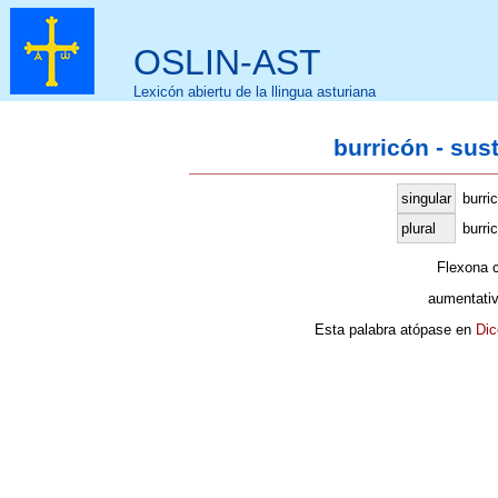
OSLIN-AST
Lexicón abiertu de la llingua asturiana
burricón - sus
singular
burri
plural
burri
Flexona 
aumentati
Esta palabra atópase en
Dic