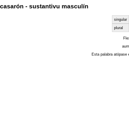
casarón - sustantivu masculín
singular
plural
Fl
aum
Esta palabra atópase