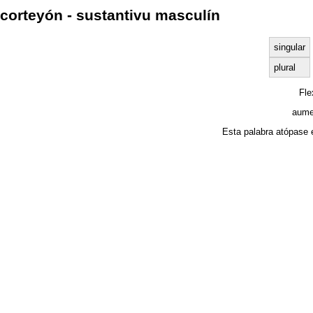
corteyón - sustantivu masculín
singular
plural
Fl
aume
Esta palabra atópase