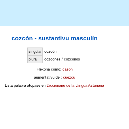
cozcón - sustantivu masculín
singular
cozcón
plural
cozcones / cozconos
Flexona como:
casón
aumentativu de :
cuezcu
Esta palabra atópase en
Diccionariu de la Llingua Asturiana