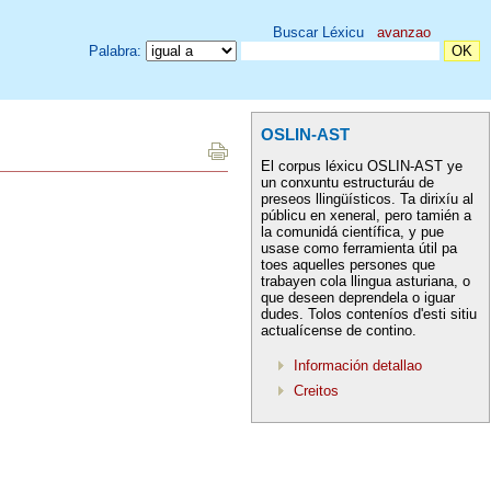
Buscar Léxicu
avanzao
Palabra:
OSLIN-AST
El corpus léxicu OSLIN-AST ye
un conxuntu estructuráu de
preseos llingüísticos. Ta dirixíu al
públicu en xeneral, pero tamién a
la comunidá científica, y pue
usase como ferramienta útil pa
toes aquelles persones que
trabayen cola llingua asturiana, o
que deseen deprendela o iguar
dudes. Tolos conteníos d'esti sitiu
actualícense de contino.
Información detallao
Creitos